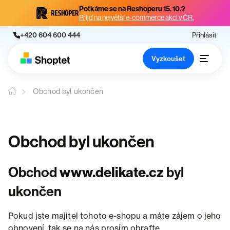
Potkáme se na Reshoperu 15. 10.?
Přijď na největší e-commerce akci v ČR.
+420 604 600 444
Přihlásit
Vyzkoušet
Obchod byl ukončen
Obchod byl ukončen
Obchod
www.delikate.cz
byl
ukončen
Pokud jste majitel tohoto e-shopu a máte zájem o jeho
obnovení, tak se na nás prosím obraťte.