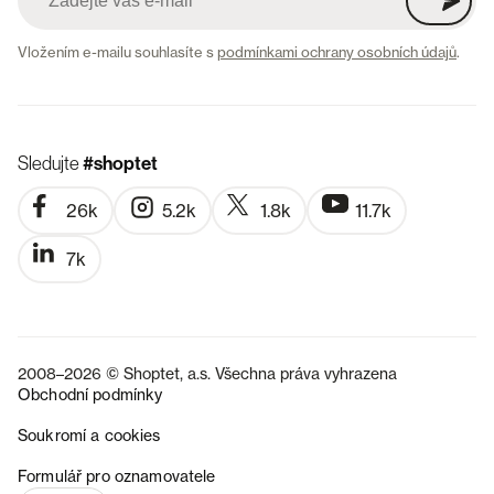
Vložením e-mailu souhlasíte s
podmínkami ochrany osobních údajů
.
Sledujte
#shoptet
26k
5.2k
1.8k
11.7k
7k
2008–2026 © Shoptet, a.s. Všechna práva vyhrazena
Obchodní podmínky
Soukromí a cookies
SK
Formulář pro oznamovatele