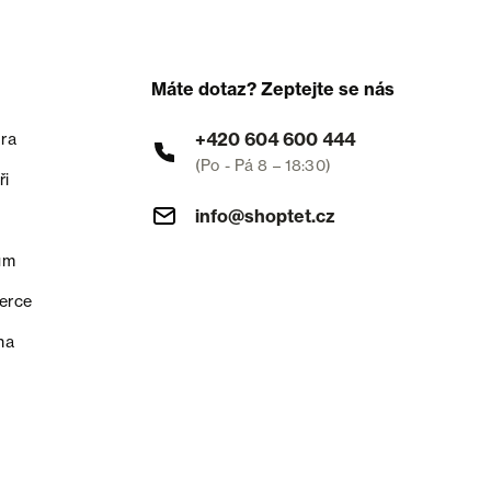
Máte dotaz? Zeptejte se nás
+420 604 600 444
ra
(Po - Pá 8 – 18:30)
ři
info@shoptet.cz
um
erce
na