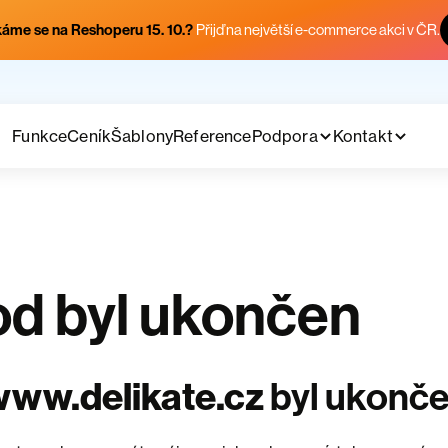
áme se na Reshoperu 15. 10.?
Přijď na největší e-commerce akci v ČR.
Funkce
Ceník
Šablony
Reference
Podpora
Kontakt
d byl ukončen
ww.delikate.cz
byl ukonč