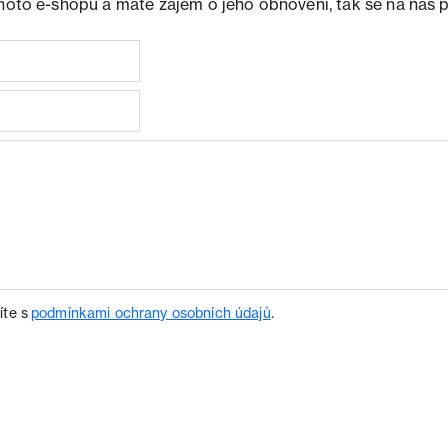
ohoto e-shopu a máte zájem o jeho obnovení, tak se na nás 
íte s
podmínkami ochrany osobních údajů
.