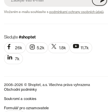
Vložením e-mailu souhlasíte s
podmínkami ochrany osobních údajů
.
Sledujte
#shoptet
26k
5.2k
1.8k
11.7k
7k
2008–2026 © Shoptet, a.s. Všechna práva vyhrazena
Obchodní podmínky
Soukromí a cookies
SK
Formulář pro oznamovatele