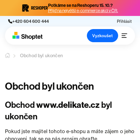
Potkáme se na Reshoperu 15. 10.?
Přijď na největší e-commerce akci v ČR.
+420 604 600 444
Přihlásit
Vyzkoušet
Obchod byl ukončen
Obchod byl ukončen
Obchod
www.delikate.cz
byl
ukončen
Pokud jste majitel tohoto e-shopu a máte zájem o jeho
obnovení, tak se na nás prosím obraťte.