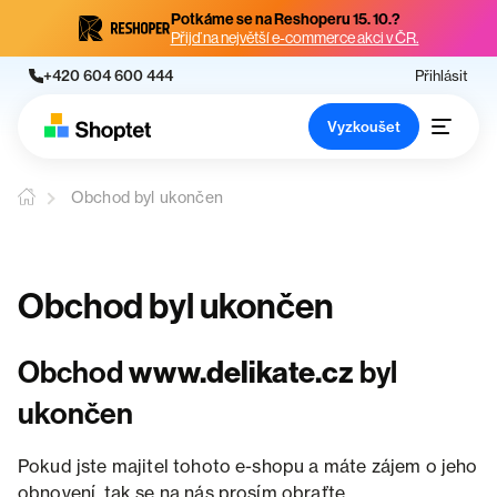
Potkáme se na Reshoperu 15. 10.?
Přijď na největší e-commerce akci v ČR.
+420 604 600 444
Přihlásit
Vyzkoušet
Obchod byl ukončen
Obchod byl ukončen
Obchod
www.delikate.cz
byl
ukončen
Pokud jste majitel tohoto e-shopu a máte zájem o jeho
obnovení, tak se na nás prosím obraťte.