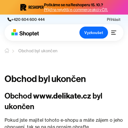
Potkáme se na Reshoperu 15. 10.?
Přijď na největší e-commerce akci v ČR.
+420 604 600 444
Přihlásit
Vyzkoušet
Obchod byl ukončen
Obchod byl ukončen
Obchod
www.delikate.cz
byl
ukončen
Pokud jste majitel tohoto e-shopu a máte zájem o jeho
obnovení, tak se na nás prosím obraťte.