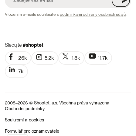
Vložením e-mailu souhlasíte s
podmínkami ochrany osobních údajů
.
Sledujte
#shoptet
26k
5.2k
1.8k
11.7k
7k
2008–2026 © Shoptet, a.s. Všechna práva vyhrazena
Obchodní podmínky
Soukromí a cookies
SK
Formulář pro oznamovatele