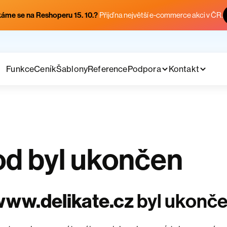
áme se na Reshoperu 15. 10.?
Přijď na největší e-commerce akci v ČR.
Funkce
Ceník
Šablony
Reference
Podpora
Kontakt
d byl ukončen
ww.delikate.cz
byl ukonč