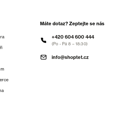
Máte dotaz? Zeptejte se nás
+420 604 600 444
ra
(Po - Pá 8 – 18:30)
ři
info@shoptet.cz
um
erce
na