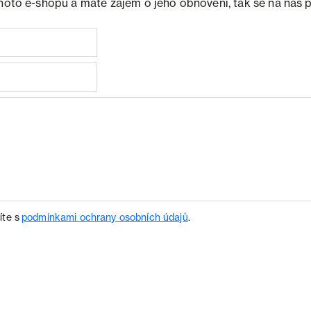
ohoto e-shopu a máte zájem o jeho obnovení, tak se na nás 
íte s
podmínkami ochrany osobních údajů
.