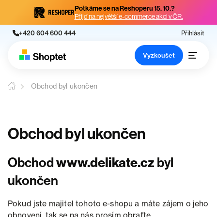
Potkáme se na Reshoperu 15. 10.?
Přijď na největší e-commerce akci v ČR.
+420 604 600 444
Přihlásit
Vyzkoušet
Obchod byl ukončen
Obchod byl ukončen
Obchod
www.delikate.cz
byl
ukončen
Pokud jste majitel tohoto e-shopu a máte zájem o jeho
obnovení, tak se na nás prosím obraťte.