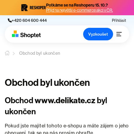
Potkáme se na Reshoperu 15. 10.?
Přijď na největší e-commerce akci v ČR.
+420 604 600 444
Přihlásit
Vyzkoušet
Obchod byl ukončen
Obchod byl ukončen
Obchod
www.delikate.cz
byl
ukončen
Pokud jste majitel tohoto e-shopu a máte zájem o jeho
obnovení, tak se na nás prosím obraťte.