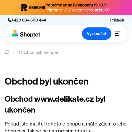
Potkáme se na Reshoperu 15. 10.?
Přijď na největší e-commerce akci v ČR.
+420 604 600 444
Přihlásit
Vyzkoušet
Obchod byl ukončen
Obchod byl ukončen
Obchod
www.delikate.cz
byl
ukončen
Pokud jste majitel tohoto e-shopu a máte zájem o jeho
obnovení, tak se na nás prosím obraťte.