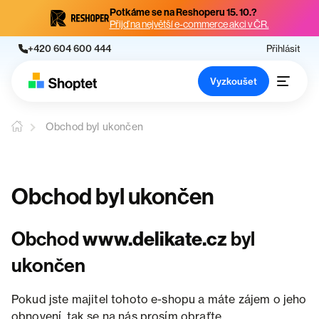
Potkáme se na Reshoperu 15. 10.?
Přijď na největší e-commerce akci v ČR.
+420 604 600 444
Přihlásit
Vyzkoušet
Obchod byl ukončen
Obchod byl ukončen
Obchod
www.delikate.cz
byl
ukončen
Pokud jste majitel tohoto e-shopu a máte zájem o jeho
obnovení, tak se na nás prosím obraťte.