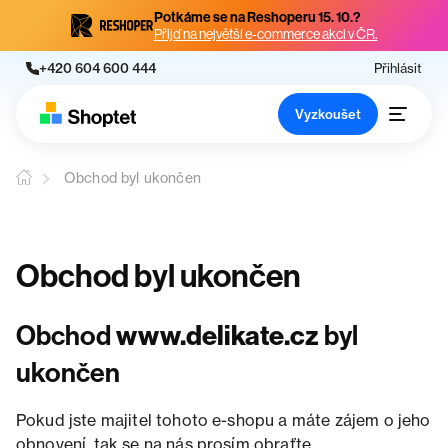
Potkáme se na Reshoperu 15. 10.?
Přijď na největší e-commerce akci v ČR.
+420 604 600 444
Přihlásit
Vyzkoušet
Obchod byl ukončen
Obchod byl ukončen
Obchod
www.delikate.cz
byl
ukončen
Pokud jste majitel tohoto e-shopu a máte zájem o jeho
obnovení, tak se na nás prosím obraťte.