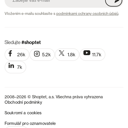
Vložením e-mailu souhlasíte s
podmínkami ochrany osobních údajů
.
Sledujte
#shoptet
26k
5.2k
1.8k
11.7k
7k
2008–2026 © Shoptet, a.s. Všechna práva vyhrazena
Obchodní podmínky
Soukromí a cookies
SK
Formulář pro oznamovatele