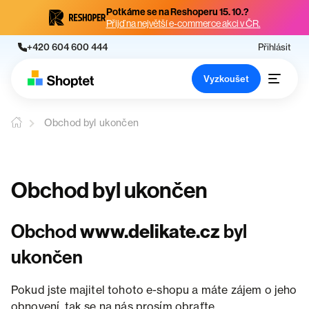
Potkáme se na Reshoperu 15. 10.?
Přijď na největší e-commerce akci v ČR.
+420 604 600 444
Přihlásit
Vyzkoušet
Obchod byl ukončen
Obchod byl ukončen
Obchod
www.delikate.cz
byl
ukončen
Pokud jste majitel tohoto e-shopu a máte zájem o jeho
obnovení, tak se na nás prosím obraťte.