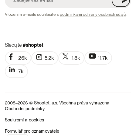
Vložením e-mailu souhlasíte s
podmínkami ochrany osobních údajů
.
Sledujte
#shoptet
26k
5.2k
1.8k
11.7k
7k
2008–2026 © Shoptet, a.s. Všechna práva vyhrazena
Obchodní podmínky
Soukromí a cookies
SK
Formulář pro oznamovatele