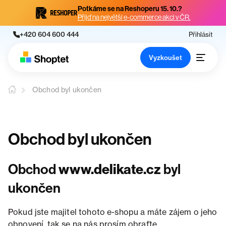
Potkáme se na Reshoperu 15. 10.?
Přijď na největší e-commerce akci v ČR.
+420 604 600 444
Přihlásit
Vyzkoušet
Obchod byl ukončen
Obchod byl ukončen
Obchod
www.delikate.cz
byl
ukončen
Pokud jste majitel tohoto e-shopu a máte zájem o jeho
obnovení, tak se na nás prosím obraťte.