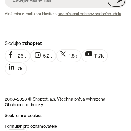
Vložením e-mailu souhlasíte s
podmínkami ochrany osobních údajů
.
Sledujte
#shoptet
26k
5.2k
1.8k
11.7k
7k
2008–2026 © Shoptet, a.s. Všechna práva vyhrazena
Obchodní podmínky
Soukromí a cookies
SK
Formulář pro oznamovatele