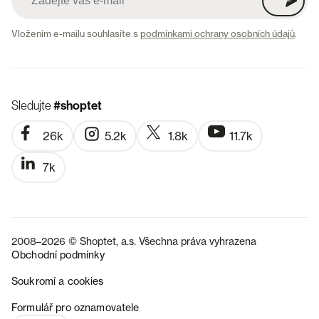
Vložením e-mailu souhlasíte s
podmínkami ochrany osobních údajů
.
Sledujte
#shoptet
26k
5.2k
1.8k
11.7k
7k
2008–2026 © Shoptet, a.s. Všechna práva vyhrazena
Obchodní podmínky
Soukromí a cookies
SK
Formulář pro oznamovatele