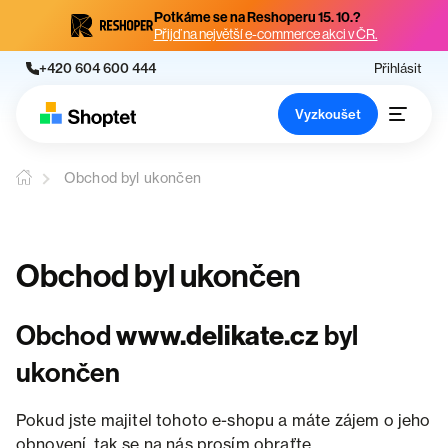
Potkáme se na Reshoperu 15. 10.?
Přijď na největší e-commerce akci v ČR.
+420 604 600 444
Přihlásit
Vyzkoušet
Obchod byl ukončen
Obchod byl ukončen
Obchod
www.delikate.cz
byl
ukončen
Pokud jste majitel tohoto e-shopu a máte zájem o jeho
obnovení, tak se na nás prosím obraťte.