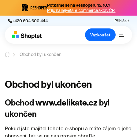
Potkáme se na Reshoperu 15. 10.?
Přijď na největší e-commerce akci v ČR.
+420 604 600 444
Přihlásit
Vyzkoušet
Obchod byl ukončen
Obchod byl ukončen
Obchod
www.delikate.cz
byl
ukončen
Pokud jste majitel tohoto e-shopu a máte zájem o jeho
obnovení, tak se na nás prosím obraťte.