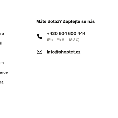
Máte dotaz? Zeptejte se nás
+420 604 600 444
ra
(Po - Pá 8 – 18:30)
ři
info@shoptet.cz
um
erce
na