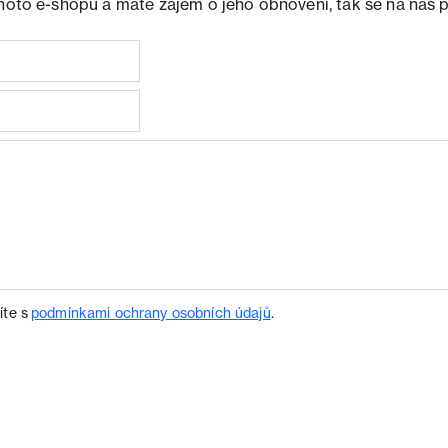
ohoto e-shopu a máte zájem o jeho obnovení, tak se na nás 
íte s
podmínkami ochrany osobních údajů
.