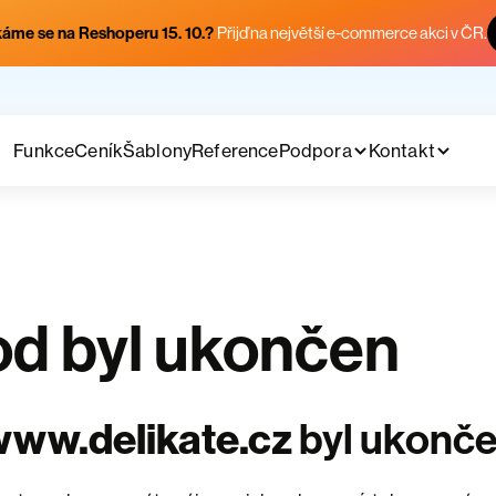
áme se na Reshoperu 15. 10.?
Přijď na největší e-commerce akci v ČR.
Funkce
Ceník
Šablony
Reference
Podpora
Kontakt
d byl ukončen
ww.delikate.cz
byl ukonč