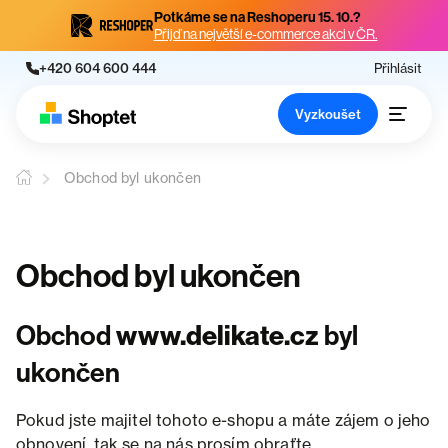
Potkáme se na Reshoperu 15. 10.?
Přijď na největší e-commerce akci v ČR.
+420 604 600 444
Přihlásit
Vyzkoušet
Obchod byl ukončen
Obchod byl ukončen
Obchod
www.delikate.cz
byl
ukončen
Pokud jste majitel tohoto e-shopu a máte zájem o jeho
obnovení, tak se na nás prosím obraťte.