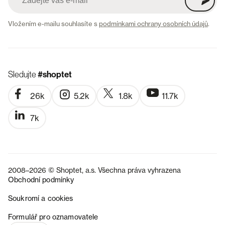
Vložením e-mailu souhlasíte s
podmínkami ochrany osobních údajů
.
Sledujte
#shoptet
26k
5.2k
1.8k
11.7k
7k
2008–2026 © Shoptet, a.s. Všechna práva vyhrazena
Obchodní podmínky
Soukromí a cookies
SK
Formulář pro oznamovatele