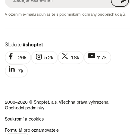
Vložením e-mailu souhlasíte s
podmínkami ochrany osobních údajů
.
Sledujte
#shoptet
26k
5.2k
1.8k
11.7k
7k
2008–2026 © Shoptet, a.s. Všechna práva vyhrazena
Obchodní podmínky
Soukromí a cookies
SK
Formulář pro oznamovatele