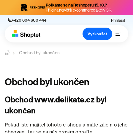
Potkáme se na Reshoperu 15. 10.?
Přijď na největší e-commerce akci v ČR.
+420 604 600 444
Přihlásit
Vyzkoušet
Obchod byl ukončen
Obchod byl ukončen
Obchod
www.delikate.cz
byl
ukončen
Pokud jste majitel tohoto e-shopu a máte zájem o jeho
obnovení, tak se na nás prosím obraťte.