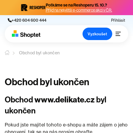
Potkáme se na Reshoperu 15. 10.?
Přijď na největší e-commerce akci v ČR.
+420 604 600 444
Přihlásit
Vyzkoušet
Obchod byl ukončen
Obchod byl ukončen
Obchod
www.delikate.cz
byl
ukončen
Pokud jste majitel tohoto e-shopu a máte zájem o jeho
obnovení, tak se na nás prosím obraťte.