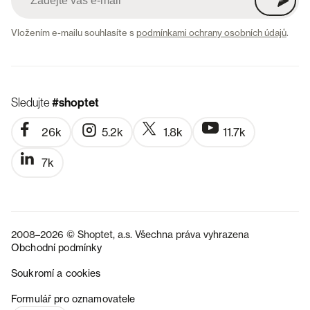
Vložením e-mailu souhlasíte s
podmínkami ochrany osobních údajů
.
Sledujte
#shoptet
26k
5.2k
1.8k
11.7k
7k
2008–2026 © Shoptet, a.s. Všechna práva vyhrazena
Obchodní podmínky
Soukromí a cookies
SK
Formulář pro oznamovatele