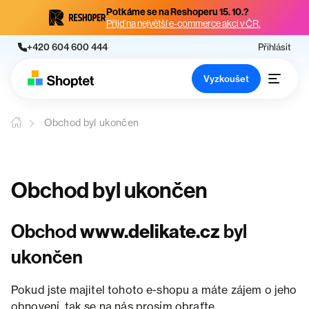
Potkáme se na Reshoperu 15. 10.?
Přijď na největší e-commerce akci v ČR.
+420 604 600 444
Přihlásit
Vyzkoušet
Obchod byl ukončen
Obchod byl ukončen
Obchod
www.delikate.cz
byl
ukončen
Pokud jste majitel tohoto e-shopu a máte zájem o jeho
obnovení, tak se na nás prosím obraťte.