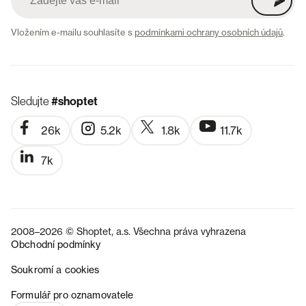
Vložením e-mailu souhlasíte s
podmínkami ochrany osobních údajů
.
Sledujte
#shoptet
26k
5.2k
1.8k
11.7k
7k
2008–2026 © Shoptet, a.s. Všechna práva vyhrazena
Obchodní podmínky
Soukromí a cookies
SK
Formulář pro oznamovatele