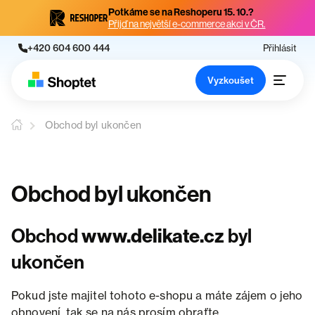
Potkáme se na Reshoperu 15. 10.?
Přijď na největší e-commerce akci v ČR.
+420 604 600 444
Přihlásit
Vyzkoušet
Obchod byl ukončen
Obchod byl ukončen
Obchod
www.delikate.cz
byl
ukončen
Pokud jste majitel tohoto e-shopu a máte zájem o jeho
obnovení, tak se na nás prosím obraťte.