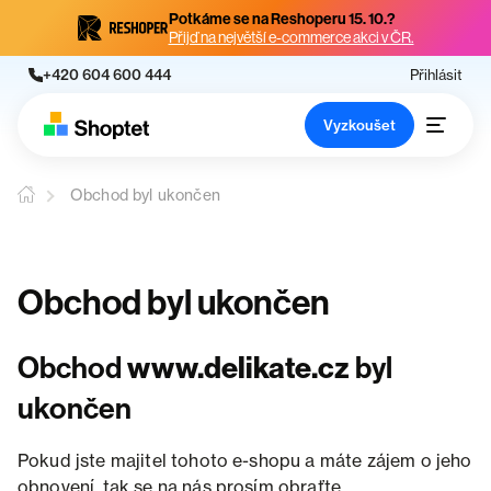
Potkáme se na Reshoperu 15. 10.?
Přijď na největší e-commerce akci v ČR.
+420 604 600 444
Přihlásit
Vyzkoušet
Obchod byl ukončen
Obchod byl ukončen
Obchod
www.delikate.cz
byl
ukončen
Pokud jste majitel tohoto e-shopu a máte zájem o jeho
obnovení, tak se na nás prosím obraťte.