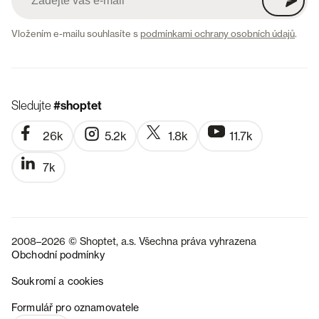
Vložením e-mailu souhlasíte s
podmínkami ochrany osobních údajů
.
Sledujte
#shoptet
26k
5.2k
1.8k
11.7k
7k
2008–2026 © Shoptet, a.s. Všechna práva vyhrazena
Obchodní podmínky
Soukromí a cookies
SK
Formulář pro oznamovatele