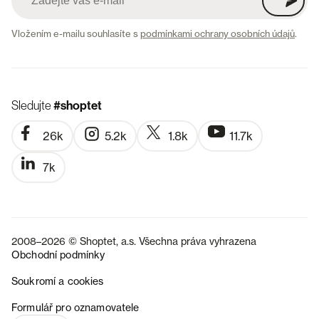
Vložením e-mailu souhlasíte s
podmínkami ochrany osobních údajů
.
Sledujte
#shoptet
26k
5.2k
1.8k
11.7k
7k
2008–2026 © Shoptet, a.s. Všechna práva vyhrazena
Obchodní podmínky
Soukromí a cookies
SK
Formulář pro oznamovatele