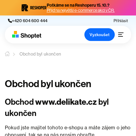
Potkáme se na Reshoperu 15. 10.?
Přijď na největší e-commerce akci v ČR.
+420 604 600 444
Přihlásit
Vyzkoušet
Obchod byl ukončen
Obchod byl ukončen
Obchod
www.delikate.cz
byl
ukončen
Pokud jste majitel tohoto e-shopu a máte zájem o jeho
obnovení, tak se na nás prosím obraťte.