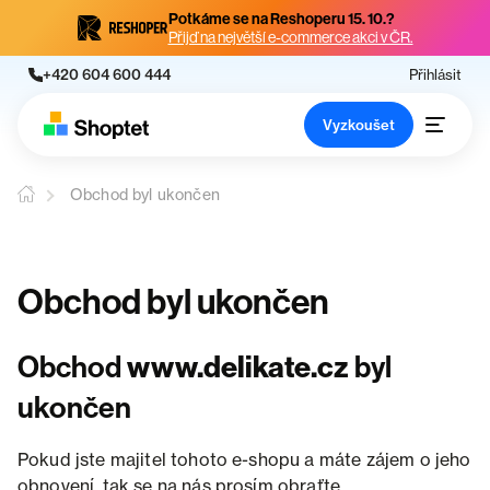
Potkáme se na Reshoperu 15. 10.?
Přijď na největší e-commerce akci v ČR.
+420 604 600 444
Přihlásit
Vyzkoušet
Obchod byl ukončen
Obchod byl ukončen
Obchod
www.delikate.cz
byl
ukončen
Pokud jste majitel tohoto e-shopu a máte zájem o jeho
obnovení, tak se na nás prosím obraťte.