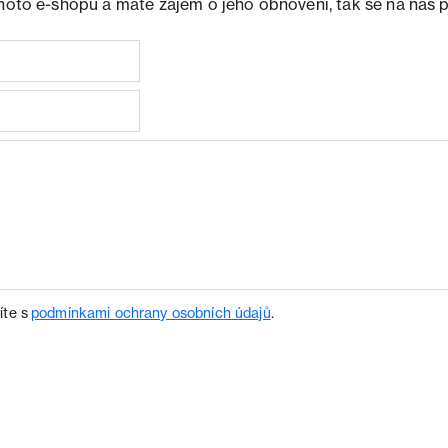
ohoto e-shopu a máte zájem o jeho obnovení, tak se na nás 
íte s
podmínkami ochrany osobních údajů
.