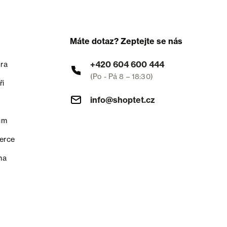
Máte dotaz? Zeptejte se nás
+420 604 600 444
ra
(Po - Pá 8 – 18:30)
ři
info@shoptet.cz
um
erce
na