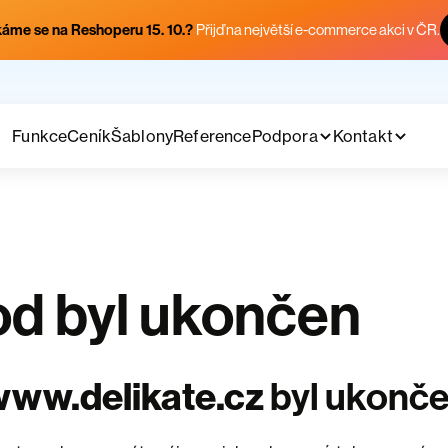
áme se na Reshoperu 15. 10.?
Přijď na největší e-commerce akci v ČR.
Funkce
Ceník
Šablony
Reference
Podpora
Kontakt
d byl ukončen
ww.delikate.cz
byl ukonč