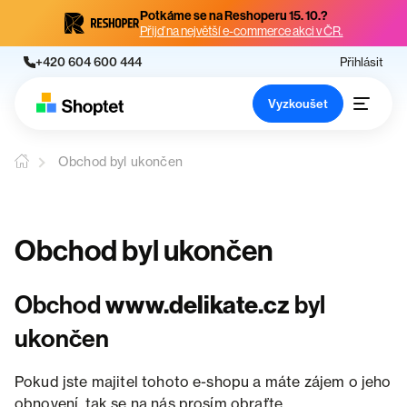
Potkáme se na Reshoperu 15. 10.?
Přijď na největší e-commerce akci v ČR.
+420 604 600 444
Přihlásit
Vyzkoušet
Obchod byl ukončen
Obchod byl ukončen
Obchod
www.delikate.cz
byl
ukončen
Pokud jste majitel tohoto e-shopu a máte zájem o jeho
obnovení, tak se na nás prosím obraťte.