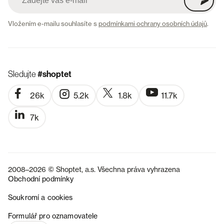
Vložením e-mailu souhlasíte s
podmínkami ochrany osobních údajů
.
Sledujte
#shoptet
26k
5.2k
1.8k
11.7k
7k
2008–2026 © Shoptet, a.s. Všechna práva vyhrazena
Obchodní podmínky
Soukromí a cookies
SK
Formulář pro oznamovatele