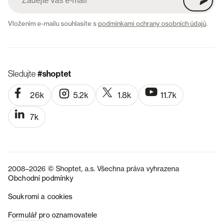
Vložením e-mailu souhlasíte s
podmínkami ochrany osobních údajů
.
Sledujte
#shoptet
26k
5.2k
1.8k
11.7k
7k
2008–2026 © Shoptet, a.s. Všechna práva vyhrazena
Obchodní podmínky
Soukromí a cookies
SK
Formulář pro oznamovatele