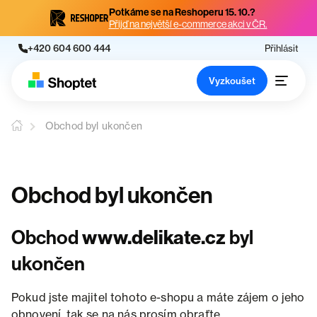
Potkáme se na Reshoperu 15. 10.?
Přijď na největší e-commerce akci v ČR.
+420 604 600 444
Přihlásit
Vyzkoušet
Obchod byl ukončen
Obchod byl ukončen
Obchod
www.delikate.cz
byl
ukončen
Pokud jste majitel tohoto e-shopu a máte zájem o jeho
obnovení, tak se na nás prosím obraťte.