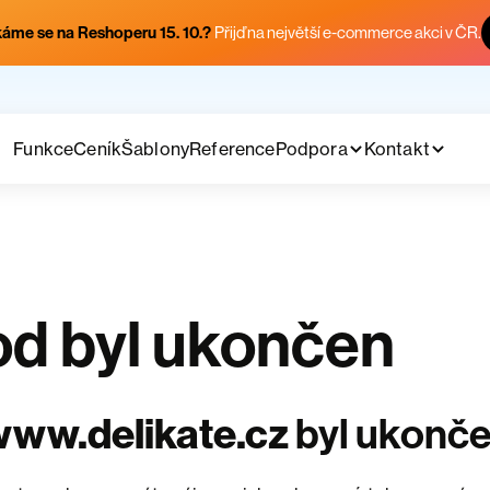
áme se na Reshoperu 15. 10.?
Přijď na největší e-commerce akci v ČR.
Funkce
Ceník
Šablony
Reference
Podpora
Kontakt
d byl ukončen
ww.delikate.cz
byl ukonč