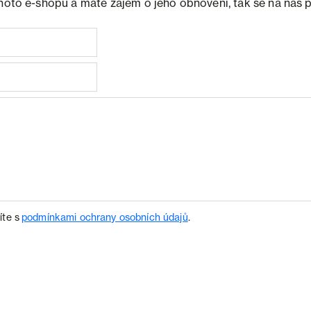
ohoto e-shopu a máte zájem o jeho obnovení, tak se na nás 
íte s
podmínkami ochrany osobních údajů
.