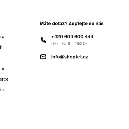
Máte dotaz? Zeptejte se nás
+420 604 600 444
ra
(Po - Pá 8 – 18:30)
ři
info@shoptet.cz
um
erce
na