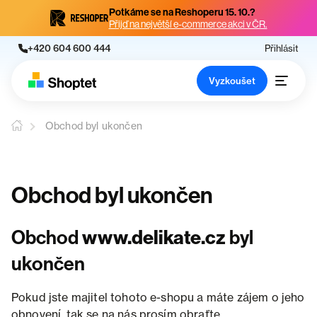
Potkáme se na Reshoperu 15. 10.?
Přijď na největší e-commerce akci v ČR.
+420 604 600 444
Přihlásit
Vyzkoušet
Obchod byl ukončen
Obchod byl ukončen
Obchod
www.delikate.cz
byl
ukončen
Pokud jste majitel tohoto e-shopu a máte zájem o jeho
obnovení, tak se na nás prosím obraťte.