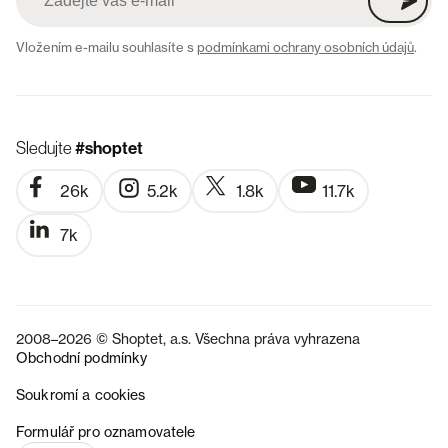
Vložením e-mailu souhlasíte s
podmínkami ochrany osobních údajů
.
Sledujte
#shoptet
26k
5.2k
1.8k
11.7k
7k
2008–2026 © Shoptet, a.s. Všechna práva vyhrazena
Obchodní podmínky
Soukromí a cookies
SK
Formulář pro oznamovatele