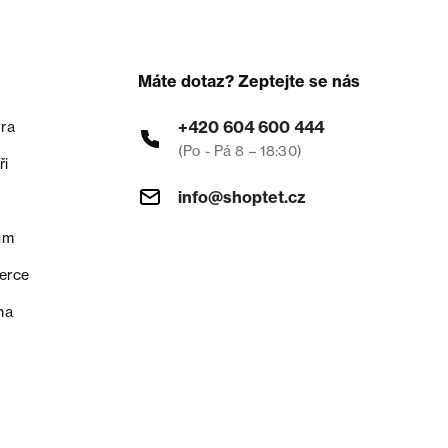
Máte dotaz? Zeptejte se nás
+420 604 600 444
ra
(Po - Pá 8 – 18:30)
ři
info@shoptet.cz
um
erce
na