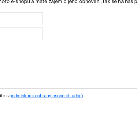
ohoto e-shopu a máte zájem o jeho obnovení, tak se na nás 
íte s
podmínkami ochrany osobních údajů
.