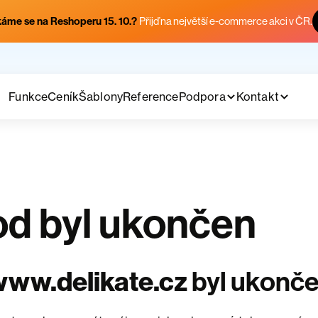
áme se na Reshoperu 15. 10.?
Přijď na největší e-commerce akci v ČR.
Funkce
Ceník
Šablony
Reference
Podpora
Kontakt
d byl ukončen
ww.delikate.cz
byl ukonč