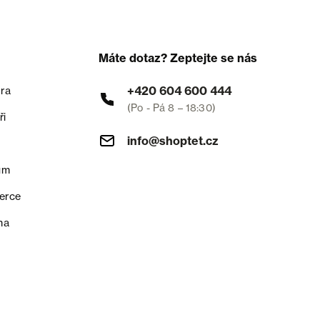
Máte dotaz? Zeptejte se nás
+420 604 600 444
ra
(Po - Pá 8 – 18:30)
ři
info@shoptet.cz
um
erce
na