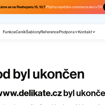
áme se na Reshoperu 15. 10.?
Přijď na největší e-commerce akci v ČR.
Funkce
Ceník
Šablony
Reference
Podpora
Kontakt
d byl ukončen
ww.delikate.cz
byl ukonč