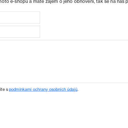
ohoto e-shopu a máte zájem o jeho obnovení, tak se na nás 
íte s
podmínkami ochrany osobních údajů
.