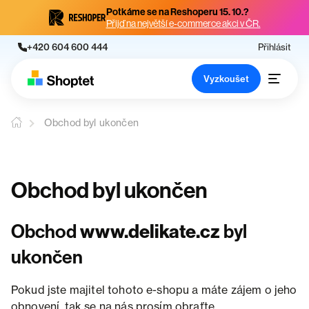
Potkáme se na Reshoperu 15. 10.?
Přijď na největší e-commerce akci v ČR.
+420 604 600 444
Přihlásit
Vyzkoušet
Obchod byl ukončen
Obchod byl ukončen
Obchod
www.delikate.cz
byl
ukončen
Pokud jste majitel tohoto e-shopu a máte zájem o jeho
obnovení, tak se na nás prosím obraťte.