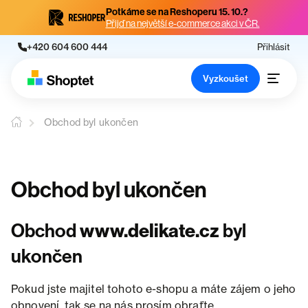
Potkáme se na Reshoperu 15. 10.?
Přijď na největší e-commerce akci v ČR.
+420 604 600 444
Přihlásit
Vyzkoušet
Obchod byl ukončen
Obchod byl ukončen
Obchod
www.delikate.cz
byl
ukončen
Pokud jste majitel tohoto e-shopu a máte zájem o jeho
obnovení, tak se na nás prosím obraťte.