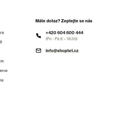
Máte dotaz? Zeptejte se nás
+420 604 600 444
ra
(Po - Pá 8 – 18:30)
ři
info@shoptet.cz
um
erce
na