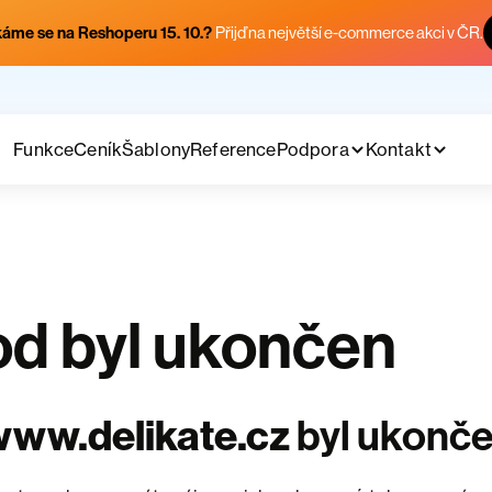
áme se na Reshoperu 15. 10.?
Přijď na největší e-commerce akci v ČR.
Funkce
Ceník
Šablony
Reference
Podpora
Kontakt
d byl ukončen
ww.delikate.cz
byl ukonč