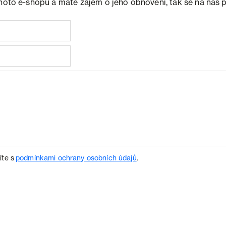
ohoto e-shopu a máte zájem o jeho obnovení, tak se na nás 
íte s
podmínkami ochrany osobních údajů
.