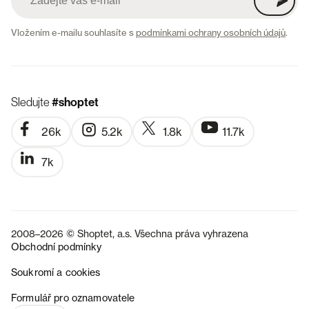
Vložením e-mailu souhlasíte s
podmínkami ochrany osobních údajů
.
Sledujte
#shoptet
26k
5.2k
1.8k
11.7k
7k
2008–2026 © Shoptet, a.s. Všechna práva vyhrazena
Obchodní podmínky
Soukromí a cookies
SK
Formulář pro oznamovatele