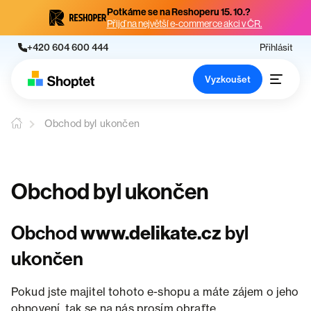
Potkáme se na Reshoperu 15. 10.?
Přijď na největší e-commerce akci v ČR.
+420 604 600 444
Přihlásit
Vyzkoušet
Obchod byl ukončen
Obchod byl ukončen
Obchod
www.delikate.cz
byl
ukončen
Pokud jste majitel tohoto e-shopu a máte zájem o jeho
obnovení, tak se na nás prosím obraťte.