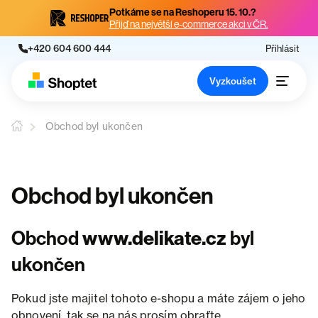
Potkáme se na Reshoperu 15. 10.?
Přijď na největší e-commerce akci v ČR.
+420 604 600 444
Přihlásit
Vyzkoušet
Obchod byl ukončen
Obchod byl ukončen
Obchod
www.delikate.cz
byl
ukončen
Pokud jste majitel tohoto e-shopu a máte zájem o jeho
obnovení, tak se na nás prosím obraťte.