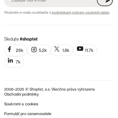
Vložením e-mailu souhlasíte s
podmínkami ochrany osobních údajů
.
Sledujte
#shoptet
26k
5.2k
1.8k
11.7k
7k
2008–2026 © Shoptet, a.s. Všechna práva vyhrazena
Obchodní podmínky
Soukromí a cookies
SK
Formulář pro oznamovatele