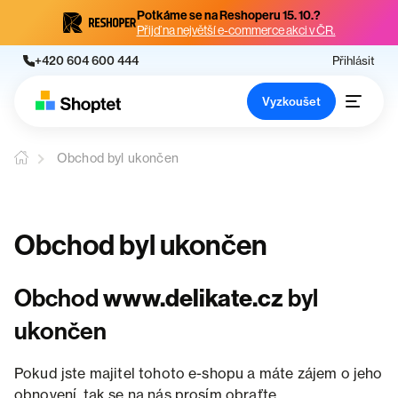
Potkáme se na Reshoperu 15. 10.?
Přijď na největší e-commerce akci v ČR.
+420 604 600 444
Přihlásit
Vyzkoušet
Obchod byl ukončen
Obchod byl ukončen
Obchod
www.delikate.cz
byl
ukončen
Pokud jste majitel tohoto e-shopu a máte zájem o jeho
obnovení, tak se na nás prosím obraťte.