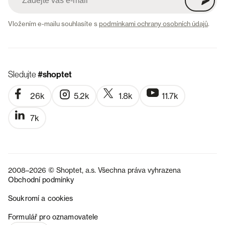
Vložením e-mailu souhlasíte s
podmínkami ochrany osobních údajů
.
Sledujte
#shoptet
26k
5.2k
1.8k
11.7k
7k
2008–2026 © Shoptet, a.s. Všechna práva vyhrazena
Obchodní podmínky
Soukromí a cookies
SK
Formulář pro oznamovatele