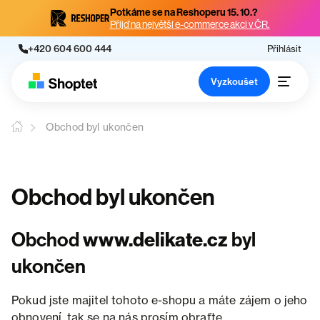
Potkáme se na Reshoperu 15. 10.?
Přijď na největší e-commerce akci v ČR.
+420 604 600 444
Přihlásit
Vyzkoušet
Obchod byl ukončen
Obchod byl ukončen
Obchod
www.delikate.cz
byl
ukončen
Pokud jste majitel tohoto e-shopu a máte zájem o jeho
obnovení, tak se na nás prosím obraťte.