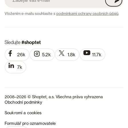
Vložením e-mailu souhlasíte s
podmínkami ochrany osobních údajů
.
Sledujte
#shoptet
26k
5.2k
1.8k
11.7k
7k
2008–2026 © Shoptet, a.s. Všechna práva vyhrazena
Obchodní podmínky
Soukromí a cookies
SK
Formulář pro oznamovatele