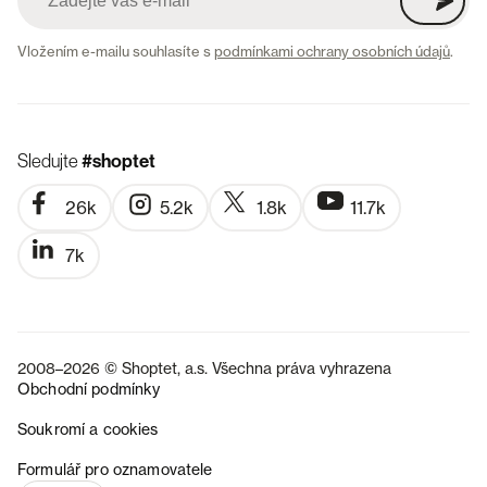
Vložením e-mailu souhlasíte s
podmínkami ochrany osobních údajů
.
Sledujte
#shoptet
26k
5.2k
1.8k
11.7k
7k
2008–2026 © Shoptet, a.s. Všechna práva vyhrazena
Obchodní podmínky
Soukromí a cookies
SK
Formulář pro oznamovatele