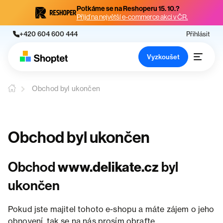
Potkáme se na Reshoperu 15. 10.?
Přijď na největší e-commerce akci v ČR.
+420 604 600 444
Přihlásit
Vyzkoušet
Obchod byl ukončen
Obchod byl ukončen
Obchod
www.delikate.cz
byl
ukončen
Pokud jste majitel tohoto e-shopu a máte zájem o jeho
obnovení, tak se na nás prosím obraťte.