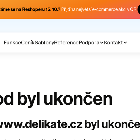
áme se na Reshoperu 15. 10.?
Přijď na největší e-commerce akci v ČR.
Funkce
Ceník
Šablony
Reference
Podpora
Kontakt
d byl ukončen
ww.delikate.cz
byl ukonč