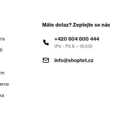
Máte dotaz? Zeptejte se nás
+420 604 600 444
ra
(Po - Pá 8 – 18:30)
ři
info@shoptet.cz
um
erce
na