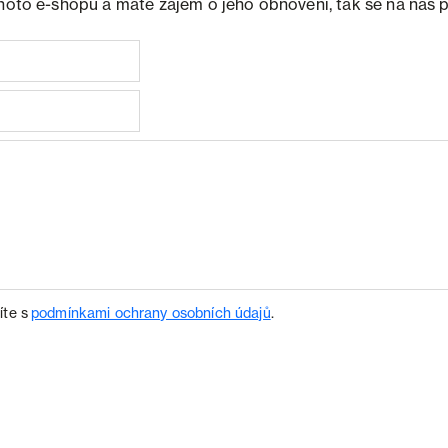
ohoto e-shopu a máte zájem o jeho obnovení, tak se na nás 
íte s
podmínkami ochrany osobních údajů
.