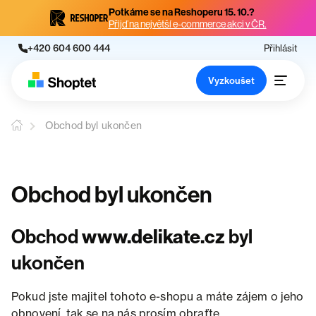
Potkáme se na Reshoperu 15. 10.?
Přijď na největší e-commerce akci v ČR.
+420 604 600 444
Přihlásit
Vyzkoušet
Obchod byl ukončen
Obchod byl ukončen
Obchod
www.delikate.cz
byl
ukončen
Pokud jste majitel tohoto e-shopu a máte zájem o jeho
obnovení, tak se na nás prosím obraťte.