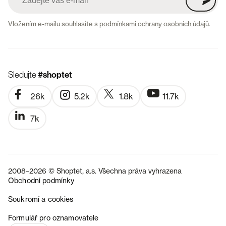
Vložením e-mailu souhlasíte s
podmínkami ochrany osobních údajů
.
Sledujte
#shoptet
26k
5.2k
1.8k
11.7k
7k
2008–2026 © Shoptet, a.s. Všechna práva vyhrazena
Obchodní podmínky
Soukromí a cookies
SK
Formulář pro oznamovatele