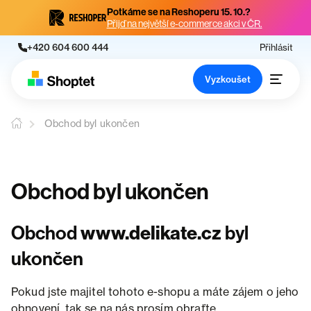
Potkáme se na Reshoperu 15. 10.?
Přijď na největší e-commerce akci v ČR.
+420 604 600 444
Přihlásit
Vyzkoušet
Obchod byl ukončen
Obchod byl ukončen
Obchod
www.delikate.cz
byl
ukončen
Pokud jste majitel tohoto e-shopu a máte zájem o jeho
obnovení, tak se na nás prosím obraťte.