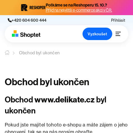
Potkáme se na Reshoperu 15. 10.?
Přijď na největší e-commerce akci v ČR.
+420 604 600 444
Přihlásit
Vyzkoušet
Obchod byl ukončen
Obchod byl ukončen
Obchod
www.delikate.cz
byl
ukončen
Pokud jste majitel tohoto e-shopu a máte zájem o jeho
obnovení, tak se na nás prosím obraťte.