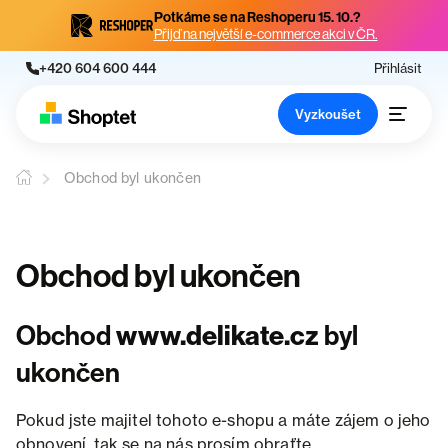
Potkáme se na Reshoperu 15. 10.?
Přijď na největší e-commerce akci v ČR.
+420 604 600 444
Přihlásit
Vyzkoušet
Obchod byl ukončen
Obchod byl ukončen
Obchod
www.delikate.cz
byl
ukončen
Pokud jste majitel tohoto e-shopu a máte zájem o jeho
obnovení, tak se na nás prosím obraťte.