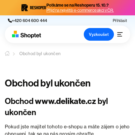
Potkáme se na Reshoperu 15. 10.?
Přijď na největší e-commerce akci v ČR.
+420 604 600 444
Přihlásit
Vyzkoušet
Obchod byl ukončen
Obchod byl ukončen
Obchod
www.delikate.cz
byl
ukončen
Pokud jste majitel tohoto e-shopu a máte zájem o jeho
obnovení, tak se na nás prosím obraťte.