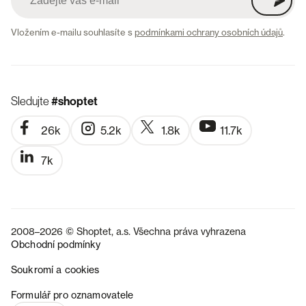
Vložením e-mailu souhlasíte s
podmínkami ochrany osobních údajů
.
Sledujte
#shoptet
26k
5.2k
1.8k
11.7k
7k
2008–2026 © Shoptet, a.s. Všechna práva vyhrazena
Obchodní podmínky
Soukromí a cookies
SK
Formulář pro oznamovatele