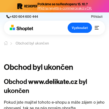
Potkáme se na Reshoperu 15. 10.?
Přijď na největší e-commerce akci v ČR.
+420 604 600 444
Přihlásit
Vyzkoušet
Obchod byl ukončen
Obchod byl ukončen
Obchod
www.delikate.cz
byl
ukončen
Pokud jste majitel tohoto e-shopu a máte zájem o jeho
obnovení, tak se na nás prosím obraťte.