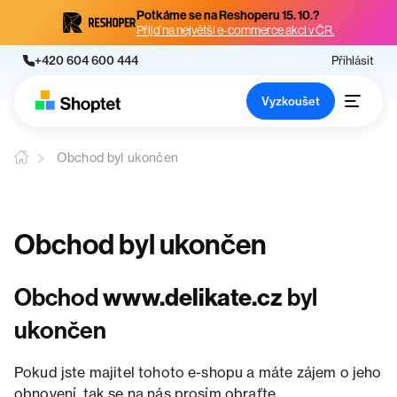
Potkáme se na Reshoperu 15. 10.?
Přijď na největší e-commerce akci v ČR.
+420 604 600 444
Přihlásit
Vyzkoušet
Obchod byl ukončen
Obchod byl ukončen
Obchod
www.delikate.cz
byl
ukončen
Pokud jste majitel tohoto e-shopu a máte zájem o jeho
obnovení, tak se na nás prosím obraťte.