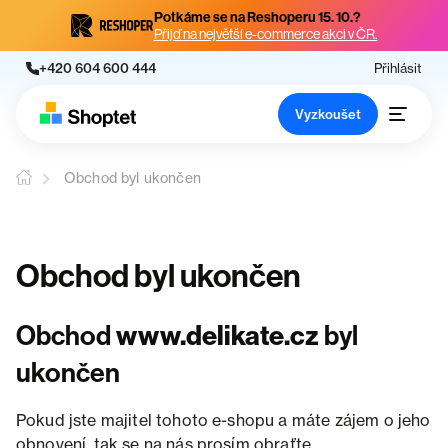
Potkáme se na Reshoperu 15. 10.?
Přijď na největší e-commerce akci v ČR.
+420 604 600 444
Přihlásit
Vyzkoušet
Obchod byl ukončen
Obchod byl ukončen
Obchod
www.delikate.cz
byl
ukončen
Pokud jste majitel tohoto e-shopu a máte zájem o jeho
obnovení, tak se na nás prosím obraťte.