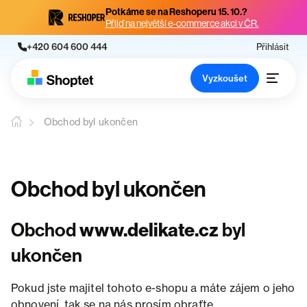
Potkáme se na Reshoperu 15. 10.?
Přijď na největší e-commerce akci v ČR.
+420 604 600 444
Přihlásit
Vyzkoušet
Obchod byl ukončen
Obchod byl ukončen
Obchod
www.delikate.cz
byl
ukončen
Pokud jste majitel tohoto e-shopu a máte zájem o jeho
obnovení, tak se na nás prosím obraťte.