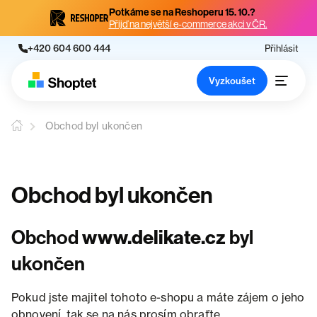
Potkáme se na Reshoperu 15. 10.?
Přijď na největší e-commerce akci v ČR.
+420 604 600 444
Přihlásit
Vyzkoušet
Obchod byl ukončen
Obchod byl ukončen
Obchod
www.delikate.cz
byl
ukončen
Pokud jste majitel tohoto e-shopu a máte zájem o jeho
obnovení, tak se na nás prosím obraťte.