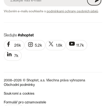
Vložením e-mailu souhlasíte s
podmínkami ochrany osobních údajů
.
Sledujte
#shoptet
26k
5.2k
1.8k
11.7k
7k
2008–2026 © Shoptet, a.s. Všechna práva vyhrazena
Obchodní podmínky
Soukromí a cookies
SK
Formulář pro oznamovatele